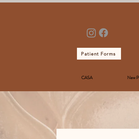
Patient Forms
CASA
New P