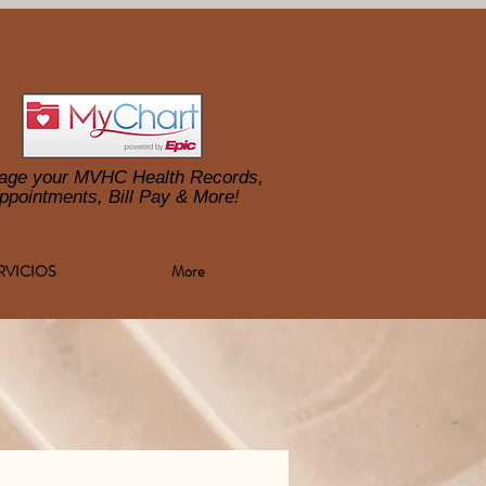
age your MVHC Health Records,
ppointments, Bill Pay & More!
RVICIOS
More