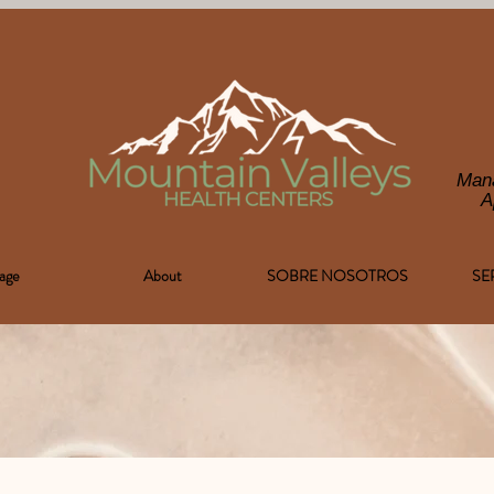
Man
A
age
About
SOBRE NOSOTROS
SE