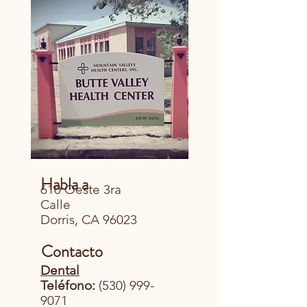
Habla a
610 Oeste 3ra
Calle
Dorris, CA 96023
Contacto
Dental
Teléfono:
(530) 999-
9071